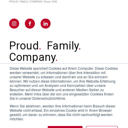
Proud
.
Family
.
Company
.
Since 1936
Diese Website speichert Cookies auf Ihrem Computer. Diese Cookies
werden verwendet, um Informationen über Ihre Interaktion mit
unserer Website zu erfassen und damit wir uns an Sie erinnern
können. Wir nutzen diese Informationen, um Ihre Website-Erfahrung
zu optimieren und um Analysen und Kennzahlen über unsere
Händler
Besucher auf dieser Website und anderen Medien-Seiten zu
Über uns
erstellen. Mehr Infos über die von uns eingesetzten Cookies finden
Sie in unserer Datenschutzrichtlinie.
Nachhaltigkeit
Wenn Sie ablehnen, werden Ihre Informationen beim Besuch dieser
Website nicht erfasst. Ein einzelnes Cookie wird in Ihrem Browser
gesetzt, um daran zu erinnern, dass Sie nicht nachverfolgt werden
Copyright © 2023 KÜNZI S.p.A. – All Rights Reserved
möchten.
Privacy Policy
Cookie Settings