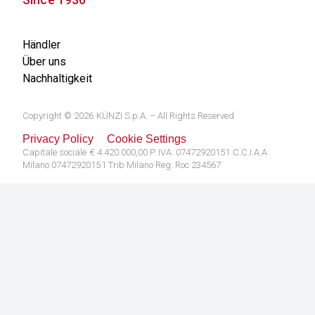
Händler
Über uns
Nachhaltigkeit
Copyright © 2026 KÜNZI S.p.A. – All Rights Reserved
Privacy Policy
Cookie Settings
Capitale sociale € 4.420.000,00 P. IVA: 07472920151 C.C.I.A.A
Milano 07472920151 Trib Milano Reg. Roc 234567