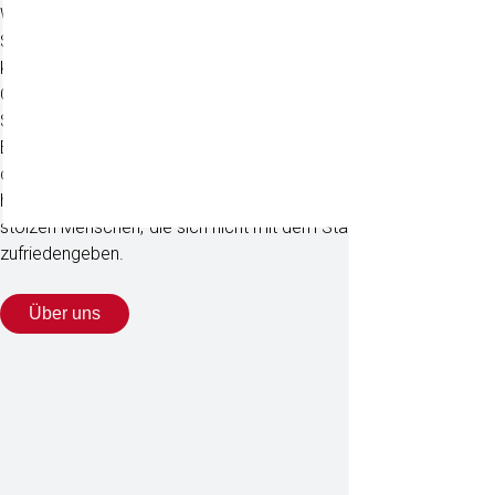
Wir sind Menschen und wir sind eine Familie.
Seit 1936 treibt uns eine außergewöhnliche Leidenschaft
kontinuierlich an. Diese Leidenschaft ist es, die uns zu Jägern im
Geiste macht, auf der Suche nach bedeutenden Ikonen, die Ihre
Spuren nachhaltig hinterlassen. Es gibt immaterielle, emotionale
Bedürfnisse, die die Essenz des Lebens darstellen. Bedürfnisse,
die aus seltenen Gefühlen entstehen und Emotionen
hinterlassen, die für andere unscheinbar sind. Sie gehören zu
stolzen Menschen, die sich nicht mit dem Status Quo
zufriedengeben.
Über uns